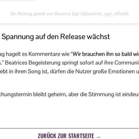
Ein Beitrag geteilt von Beatrice Egli (@beatrice_egli_offiziell)
– Spannung auf den Release wächst
rag hagelt es Kommentare wie
“Wir brauchen ihn so bald wi
.”
Beatrices Begeisterung springt sofort auf ihre Communit
liebt in ihren Song ist, dürfen die Nutzer große Emotionen
chungstermin bleibt geheim, aber die Stimmung ist eindeut
ZURÜCK ZUR STARTSEITE →