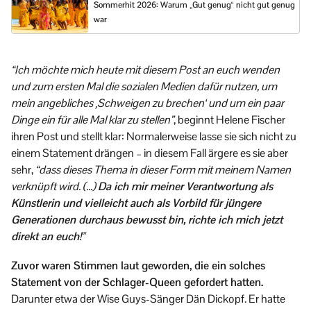
Sommerhit 2026: Warum „Gut genug“ nicht gut genug
war
“
Ich möchte mich heute mit diesem Post an euch wenden
und zum ersten Mal die sozialen Medien dafür nutzen, um
mein angebliches ‚Schweigen zu brechen‘ und um ein paar
Dinge ein für alle Mal klar zu stellen”
, beginnt Helene Fischer
ihren Post und stellt klar: Normalerweise lasse sie sich nicht zu
einem Statement drängen – in diesem Fall ärgere es sie aber
sehr,
“dass dieses Thema in dieser Form mit meinem Namen
verknüpft wird
. (…)
Da ich mir meiner Verantwortung als
Künstlerin und vielleicht auch als Vorbild für jüngere
Generationen durchaus bewusst bin, richte ich mich jetzt
direkt an euch!”
Zuvor waren Stimmen laut geworden, die ein solches
Statement von der Schlager-Queen gefordert hatten.
Darunter etwa der Wise Guys-Sänger Dän Dickopf. Er hatte