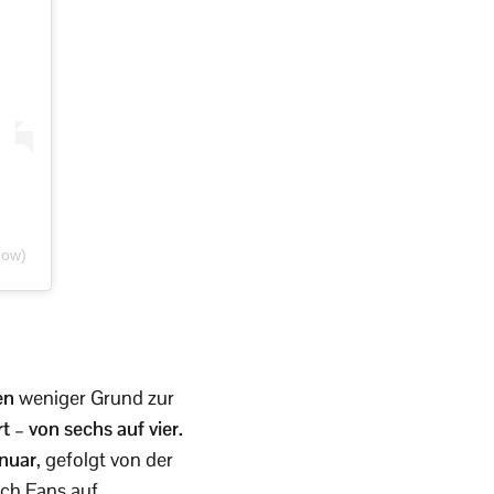
how)
en
weniger Grund zur
 – von sechs auf vier.
anuar
, gefolgt von der
ich Fans auf