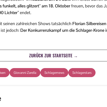
funkelt, alles glitzert” am 18. Oktober
freuen, bevor das Ja
0 Lichter”
endet.
it seinen zahlreichen Shows tatsächlich
Florian Silbereise
 ist jedoch:
Der Konkurrenzkampf um die Schlager-Krone is
ZURÜCK ZUR STARTSEITE →
eisen
Giovanni Zarella
Schlagernews
Schlagerstars
e