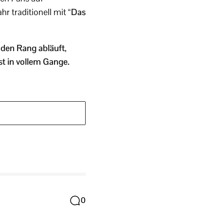
hr traditionell mit
“Das
n den Rang abläuft
,
t in vollem Gange.
0