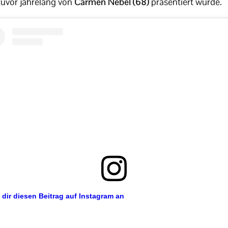
zuvor jahrelang von
Carmen Nebel (68)
präsentiert wurde.
 dir diesen Beitrag auf Instagram an