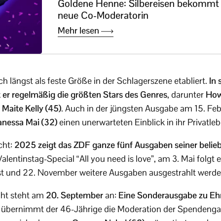
Goldene Henne: Silbereisen bekommt
neue Co-Moderatorin
Mehr lesen
ich längst als feste Größe in der Schlagerszene etabliert.
In 
 er regelmäßig die größten Stars des Genres
, darunter
How
d
Maite Kelly (45)
. Auch in der jüngsten Ausgabe am 15. Febr
anessa Mai (32)
einen unerwarteten Einblick in ihr Privatle
cht:
2025 zeigt das ZDF ganze fünf Ausgaben seiner belie
alentinstag-Special “All you need is love”, am 3. Mai folgt
t und 22. November weitere Ausgaben ausgestrahlt werde
ght steht am
20. September
an:
Eine Sonderausgabe zu Eh
 übernimmt der 46-Jährige die Moderation der Spendenga