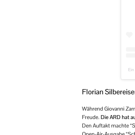
Ein
Florian Silberei
Während Giovanni Zarrel
Freude.
Die ARD hat au
Den Auftakt machte “
Open-Air-Ausgabe “Sc