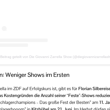
 Beitrag geteilt von Die Giovanni Zarrella Show (@diegiovannizarrellas
sen: Weniger Shows im Ersten
la im ZDF auf Erfolgskurs ist, gibt es für
Florian Silbereis
s Kostengründen die Anzahl seiner “Feste”-Shows reduziert
Schlagerchampions – Das große Fest der Besten” am
11. J
hlagerbooom” in
Kitzbühel am 21. Juni
. Im Herbst dürfen s