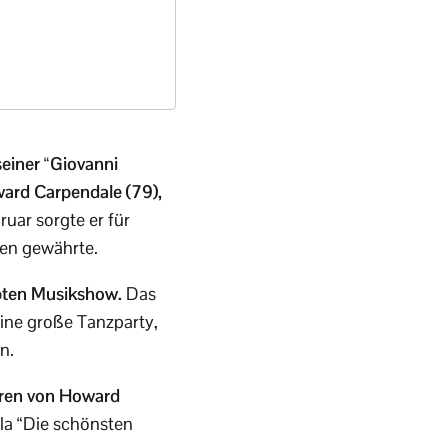
seiner “Giovanni
ard Carpendale (79),
uar sorgte er für
ben gewährte.
bten Musikshow.
Das
 eine große Tanzparty,
n.
ren von Howard
la “Die schönsten