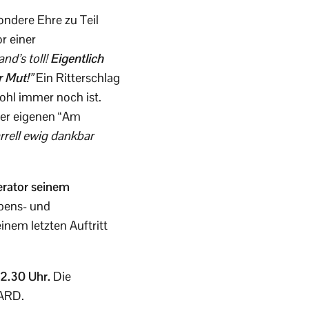
ondere Ehre zu Teil
r einer
nd’s toll!
Eigentlich
r Mut!
”
Ein Ritterschlag
wohl immer noch ist.
ner eigenen “Am
rrell ewig dankbar
derator seinem
ebens- und
nem letzten Auftritt
22.30 Uhr.
Die
 ARD.