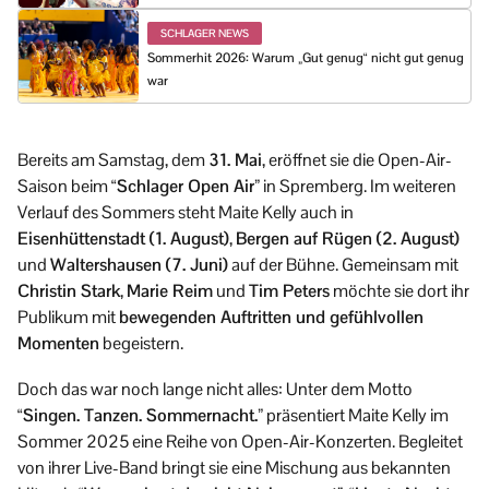
SCHLAGER NEWS
Sommerhit 2026: Warum „Gut genug“ nicht gut genug
war
Bereits am Samstag, dem
31. Mai
, eröffnet sie die Open-Air-
Saison beim
“Schlager Open Air”
in Spremberg. Im weiteren
Verlauf des Sommers steht Maite Kelly auch in
Eisenhüttenstadt (1. August)
,
Bergen auf Rügen (2. August)
und
Waltershausen (7. Juni)
auf der Bühne. Gemeinsam mit
Christin Stark
,
Marie Reim
und
Tim Peters
möchte sie dort ihr
Publikum mit
bewegenden Auftritten und gefühlvollen
Momenten
begeistern.
Doch das war noch lange nicht alles: Unter dem Motto
“Singen. Tanzen. Sommernacht.”
präsentiert Maite Kelly im
Sommer 2025 eine Reihe von Open-Air-Konzerten. Begleitet
von ihrer Live-Band bringt sie eine Mischung aus bekannten