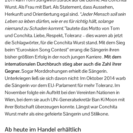
Wurst. Als Frau mit Bart. Als Statement, dass Aussehen,
Herkunft und Orientiertung egal sind.
“Jeder Mensch soll sein
Leben so leben dürfen, wie er es für richtig hält, solange
niemand zu Schaden kommt.”
lautete das Motto von Tom
und Conchita. Liebe, Respekt, Toleranz – dies waren ab jetzt
die Schlagwörter, für die Conchita Wurst stand. Mit dem Sieg
beim “Eurovision Song Contest” errang die Sängerin ihren
bisher größten Erfolg in der noch jungen Karriere .
Mit dem
internationalen Durchbruch stieg aber auch die Zahl ihrer
Gegner.
Sogar Morddrohungen erhielt die Sängerin.
Unterkriegen ließ sie sich davon nicht: Im Oktober 2014 warb
die Sängerin vor dem EU-Parlament für mehr Toleranz. Im
November folgte ein Auftritt bei den Vereinten Nationen in
Wien, bei dem sie auch UN-Generalsekretär Ban Ki Moon mit
ihrer Botschaft überzeugen konnte. Längst war Conchita
Wurst mehr als eine gefeierte Sängerin und Stilikone.
Ab heute im Handel erhältlich