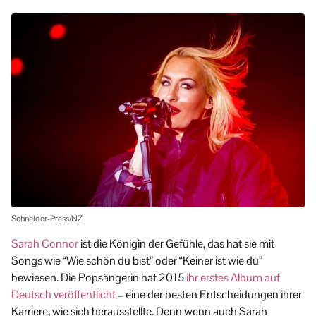
Schneider-Press/NZ
Sarah Connor
ist die Königin der Gefühle, das hat sie mit
Songs wie “Wie schön du bist” oder “Keiner ist wie du”
bewiesen. Die Popsängerin hat 2015
ihr erstes Album auf
Deutsch veröffentlicht
– eine der besten Entscheidungen ihrer
Karriere, wie sich herausstellte. Denn wenn auch Sarah