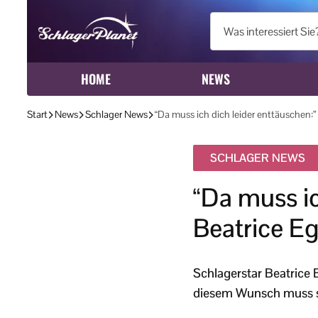
HOME
NEWS
Start
News
Schlager News
“Da muss ich dich leider enttäuschen:” H
SCHLAGER NEWS
“Da muss ic
Beatrice Egl
Schlagerstar Beatrice E
diesem Wunsch muss s