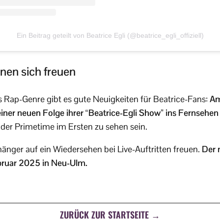
Ein Beitrag geteilt von Beatrice Egli (@beatrice_egli_offiziell)
nen sich freuen
 Rap-Genre gibt es gute Neuigkeiten für Beatrice-Fans:
Am
t einer neuen Folge ihrer “Beatrice-Egli Show” ins Fernsehen
der Primetime im Ersten zu sehen sein.
nger auf ein Wiedersehen bei Live-Auftritten freuen.
Der 
ebruar 2025 in Neu-Ulm.
ZURÜCK ZUR STARTSEITE →