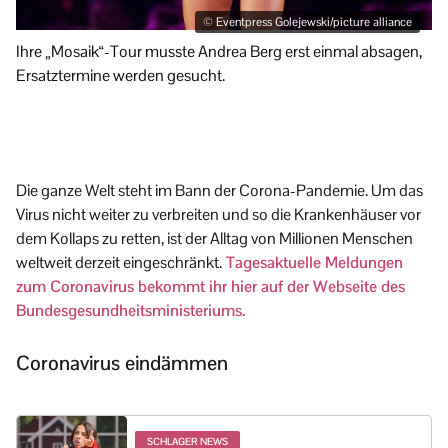
Da
© Eventpress Golejewski/picture alliance
ge
Ihre „Mosaik“-Tour musste Andrea Berg erst einmal absagen,
Te
Ersatztermine werden gesucht.
un
ze
Die ganze Welt steht im Bann der Corona-Pandemie. Um das
Virus nicht weiter zu verbreiten und so die Krankenhäuser vor
dem Kollaps zu retten, ist der Alltag von Millionen Menschen
weltweit derzeit eingeschränkt.
Tagesaktuelle Meldungen
zum Coronavirus bekommt ihr hier auf der Webseite des
Bundesgesundheitsministeriums.
Coronavirus eindämmen
SCHLAGER NEWS