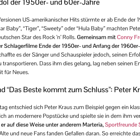
Idol der 1950er- und 60er-Jahre
Versionen US-amerikanischer Hits stürmte er ab Ende der 
gar Baby”, “Tiger”, “Sweety” oder “Hula Baby” machten Pet
tschen Star des Rock ’n’ Rolls.
Gemeinsam mit
Conny Fr
r Schlagerfilme Ende der 1950er- und Anfang der 1960er-
chaffte es der Sänger und Schauspieler jedoch, seinen Erfo
 transportieren. Dass ihm dies gelang, lag neben seinen En
it für Neues.
nd “Das Beste kommt zum Schluss”: Peter K
ag entschied sich Peter Kraus zum Beispiel gegen ein kla
ich an modernere Popstücke und spielte sie in dem ihm ver
 er auf diese Weise unter anderem Marteria,
Sportfreunde S
Alte und neue Fans fanden Gefallen daran. So erreichte da