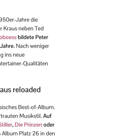
1950er-Jahre die
er Kraus neben Ted
oboess
bildete Peter
Jahre.
Nach weniger
lg ins neue
tertainer-Qualitäten
raus reloaded
ssisches Best-of-Album.
trauten Musikstil.
Auf
tiller
,
Die Prinzen
oder
s Album Platz 26 in den