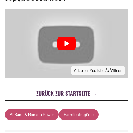
Video auf YouTube ÃƒÂ¶ffnen
ZURÜCK ZUR STARTSEITE →
Al Bano & Romina Power
Familientragödie