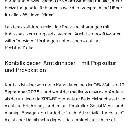
Forderungen wie:
“Gratis-ÖPNV am Samstag für alle”
, mehr
Freizeitangebote für Frauen sowie dem Versprechen:
“Döner
für alle – We love Döner”
.
Letzteres soll durch freiwillige Preisvereinbarungen mit
Imbissbesitzern umgesetzt werden. Auch Tempo-30-Zonen
will er “nervigen” Prüfungen unterziehen – auf ihre
Rechtmäßigkeit.
Kontalis gegen Amtsinhaber – mit Popkultur
und Provokation
Kontalis ist einer von neun Kandidaten bei der OB-Wahl am
19.
September 2025
– und wohl der medienwirksamste. Anders
als der amtierende SPD-Bürgermeister
Felix Heinrichs
setzt er
nicht auf Erfahrung, sondern auf Popkultur, Social Media und
markige Ansagen. So fordert er “mehr Attraktivität für Frauen”,
bleibt aber Details schuldig, wie das konkret aussehen soll.