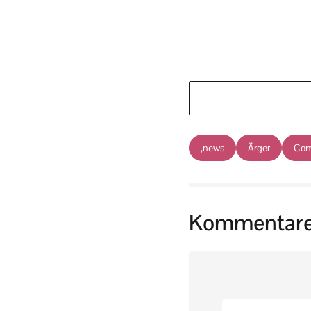
,news
Ärger
Com
Kommentar