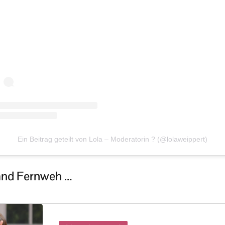
Ein Beitrag geteilt von Lola – Moderatorin ? (@lolaweippert)
and Fernweh …