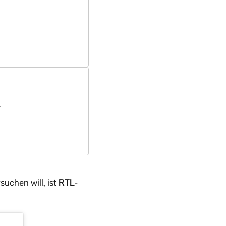
t
rsuchen will, ist
RTL
-