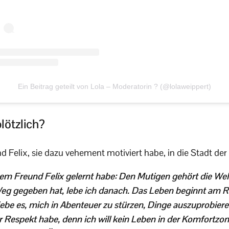
Ein Beitrag geteilt von Lola – Moderatorin ? (@lolaweippert)
ötzlich?
nd Felix, sie dazu vehement motiviert habe, in die Stadt de
em Freund Felix gelernt habe: Den Mutigen gehört die Welt!
Weg gegeben hat, lebe ich danach. Das Leben beginnt am 
liebe es, mich in Abenteuer zu stürzen, Dinge auszuprobiere
 Respekt habe, denn ich will kein Leben in der Komfortzon