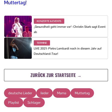
Muttertag!
KONZERTE & EVENTS
„Gesundheit geht immer vor“: Christin Stark sagt Event
ab
TERMINE
LIVE 2021: Pietro Lombardi noch in diesem Jahr auf
Deutschland-Tour!
ZURÜCK ZUR STARTSEITE →
deutsche Lieder
lieder
Mama
Muttertag
Playlist
Schlager