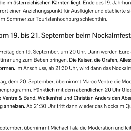
 die im österreichischen Kärnten liegt.
Ende des 19. Jahrhund
t einen Anziehungspunkt für Ausflügler und etablierte si
 im Sommer zur Touristenhochburg schlechthin.
m 19. bis 21. September beim Nockalmfes
Freitag den 19. September, um 20 Uhr. Dann werden Eure St
 Stimmung zum Beben bringen.
Die Kaiser, die Grafen, All
formen
. Im Anschluss, ab 21:30 Uhr, wird dann das Nockal
ag, dem 20. September, übernimmt Marco Ventre die Mode
hmenprogramm.
Pünktlich mit dem abendlichen 20 Uhr Gl
o Ventre & Band, Wolkenfrei und Christian Anders den Abe
g anheizen
. Ab 21:30 Uhr tritt dann wieder das Nockalm Qu
eptember, übernimmt Michael Tala die Moderation und lei