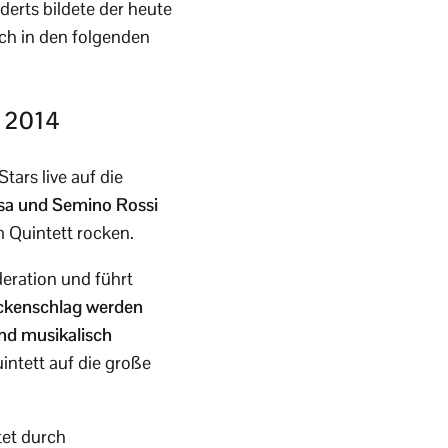
erts bildete der heute
ch in den folgenden
t 2014
ars live auf die
essa und Semino Rossi
m Quintett rocken.
ration und führt
ockenschlag werden
nd musikalisch
intett auf die große
tet durch