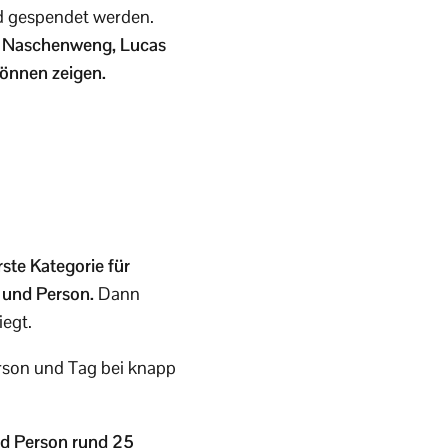
nd gespendet werden.
a Naschenweng, Lucas
Können zeigen.
rste Kategorie für
g und Person.
Dann
iegt.
erson und Tag bei knapp
nd Person rund 25