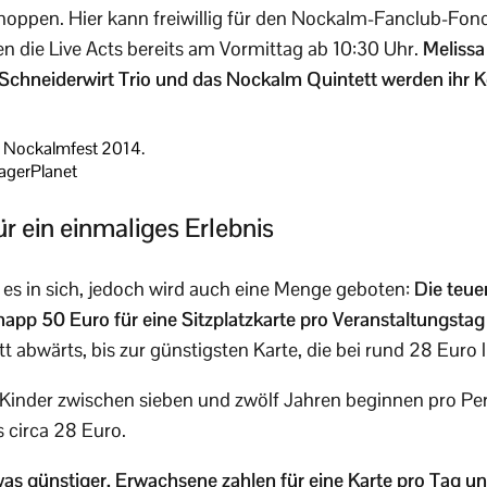
hoppen. Hier kann freiwillig für den Nockalm-Fanclub-Fo
 die Live Acts bereits am Vormittag ab 10:30 Uhr.
Meliss
 Schneiderwirt Trio und das Nockalm Quintett werden ihr 
um Nockalmfest 2014.
agerPlanet
ür ein einmaliges Erlebnis
 es in sich, jedoch wird auch eine Menge geboten:
Die teue
napp 50 Euro für eine Sitzplatzkarte pro Veranstaltungsta
t abwärts, bis zur günstigsten Karte, die bei rund 28 Euro l
r Kinder zwischen sieben und zwölf Jahren beginnen pro P
s circa 28 Euro.
was günstiger. Erwachsene zahlen für eine Karte pro Tag u