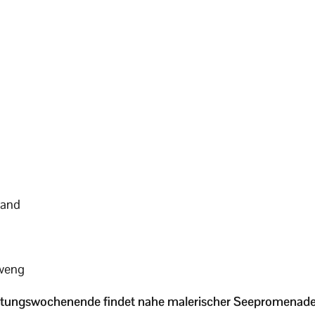
Band
weng
ltungswochenende findet nahe malerischer Seepromenade