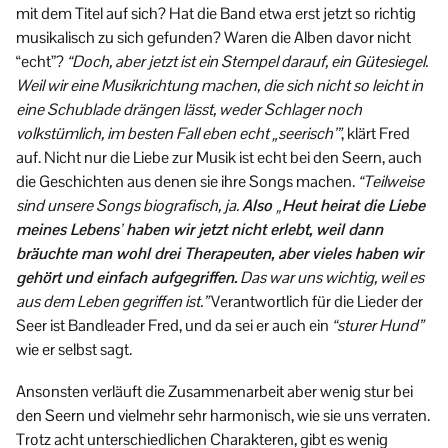
mit dem Titel auf sich? Hat die Band etwa erst jetzt so richtig
musikalisch zu sich gefunden? Waren die Alben davor nicht
“echt”?
“Doch, aber jetzt ist ein Stempel darauf, ein Gütesiegel.
Weil wir eine Musikrichtung machen, die sich nicht so leicht in
eine Schublade drängen lässt, weder Schlager noch
volkstümlich, im besten Fall eben echt „seerisch’”
, klärt Fred
auf. Nicht nur die Liebe zur Musik ist echt bei den Seern, auch
die Geschichten aus denen sie ihre Songs machen.
“Teilweise
sind unsere Songs biografisch, ja.
Also „Heut heirat die Liebe
meines Lebens’ haben wir jetzt nicht erlebt, weil dann
bräuchte man wohl drei Therapeuten, aber vieles haben wir
gehört und einfach aufgegriffen.
Das war uns wichtig, weil es
aus dem Leben gegriffen ist.”
Verantwortlich für die Lieder der
Seer ist Bandleader Fred, und da sei er auch ein
“sturer Hund”
wie er selbst sagt.
Ansonsten verläuft die Zusammenarbeit aber wenig stur bei
den Seern und vielmehr sehr harmonisch, wie sie uns verraten.
Trotz acht unterschiedlichen Charakteren, gibt es wenig