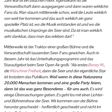
Jahr war es ein bisschen mehr. Irgendwann ist die
Verwandtschaft dann ausgegangen und dann waren wirkliche
Fans da. Man staunt mittlerweile schon, weil die Leute wirklich
von weit her kommen und das auch wirklich ein ganz
spezieller Platz ist, wo die Musik entstanden ist und wo die
musikalischen Ursprünge der Seer sind. Da ist man wirklich
sehr dankbar, dass man das erleben darf.”
Mittlerweile ist der Traktor einer großen Bühne und die
Verwandtschaft tausenden Seer-Fans gewichen. Auch in
diesem Jahr ist das Unterhaltungsprogramm und das
Staraufgebot beim Seer Open Air groß:
“Als erstes
Boney M.
,
die
Münchner Freiheit
, dann die Seer und der eigentliche Star
ist trotzdem das Publikum.
Weil wenn in diese Naturarena
20.000 Menschen kommen und eine große Party feiern,
dann ist das was ganz Besonderes – für uns auch.
Es wird
einige Überraschungen geben. Es geht los mit einer Lichter-
und Bühnenshow der Seer. Wir kommen von der Bühne
herunter geschwebt – hoffentlich geschwebt und nicht im