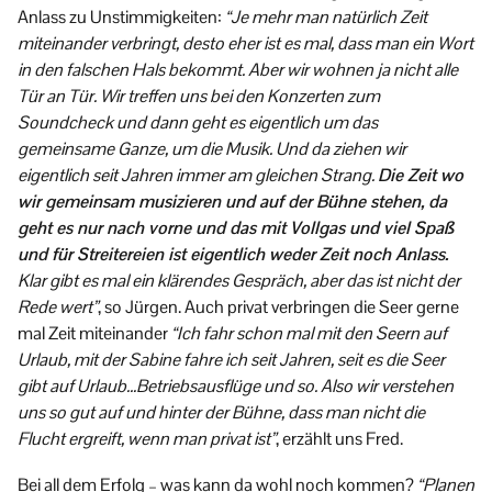
Anlass zu Unstimmigkeiten:
“Je mehr man natürlich Zeit
miteinander verbringt, desto eher ist es mal, dass man ein Wort
in den falschen Hals bekommt. Aber wir wohnen ja nicht alle
Tür an Tür. Wir treffen uns bei den Konzerten zum
Soundcheck und dann geht es eigentlich um das
gemeinsame Ganze, um die Musik. Und da ziehen wir
eigentlich seit Jahren immer am gleichen Strang.
Die Zeit wo
wir gemeinsam musizieren und auf der Bühne stehen, da
geht es nur nach vorne und das mit Vollgas und viel Spaß
und für Streitereien ist eigentlich weder Zeit noch Anlass.
Klar gibt es mal ein klärendes Gespräch, aber das ist nicht der
Rede wert”
, so Jürgen. Auch privat verbringen die Seer gerne
mal Zeit miteinander
“Ich fahr schon mal mit den Seern auf
Urlaub, mit der Sabine fahre ich seit Jahren, seit es die Seer
gibt auf Urlaub…Betriebsausflüge und so. Also wir verstehen
uns so gut auf und hinter der Bühne, dass man nicht die
Flucht ergreift, wenn man privat ist”
, erzählt uns Fred.
Bei all dem Erfolg – was kann da wohl noch kommen?
“Planen