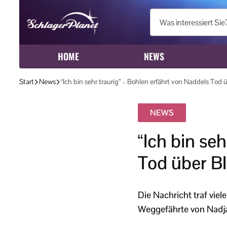
HOME
NEWS
Start
News
“Ich bin sehr traurig” – Bohlen erfährt von Naddels Tod 
NEWS
“Ich bin se
Tod über B
Die Nachricht traf viel
Weggefährte von Nadja A