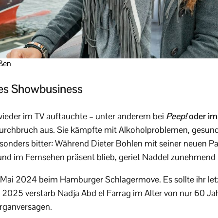
nßen
des Showbusiness
eder im TV auftauchte – unter anderem bei
Peep!
oder i
Durchbruch aus. Sie kämpfte mit Alkoholproblemen, gesund
esonders bitter: Während Dieter Bohlen mit seiner neuen Pa
und im Fernsehen präsent blieb, geriet Naddel zunehmend i
 Mai 2024 beim Hamburger Schlagermove. Es sollte ihr letz
i 2025 verstarb Nadja Abd el Farrag im Alter von nur 60 Jah
rganversagen.