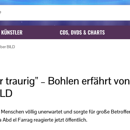
KÜNSTLER
CDS, DVDS & CHARTS
über BILD
hr traurig” – Bohlen erfährt v
ILD
e Menschen völlig unerwartet und sorgte für große Betroffe
bd el Farrag reagierte jetzt öffentlich.