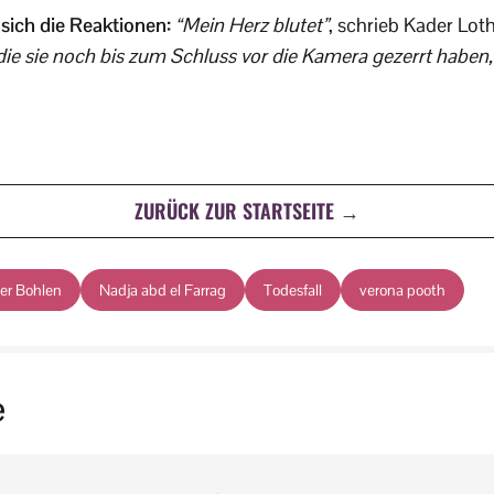
sich die Reaktionen:
“Mein Herz blutet”
, schrieb Kader Lo
 die sie noch bis zum Schluss vor die Kamera gezerrt haben,
ZURÜCK ZUR STARTSEITE →
er Bohlen
Nadja abd el Farrag
Todesfall
verona pooth
e