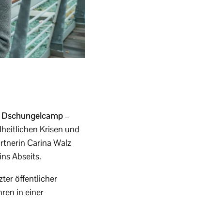
m Dschungelcamp
–
heitlichen Krisen und
rtnerin Carina Walz
ns Abseits.
ter öffentlicher
ren in einer