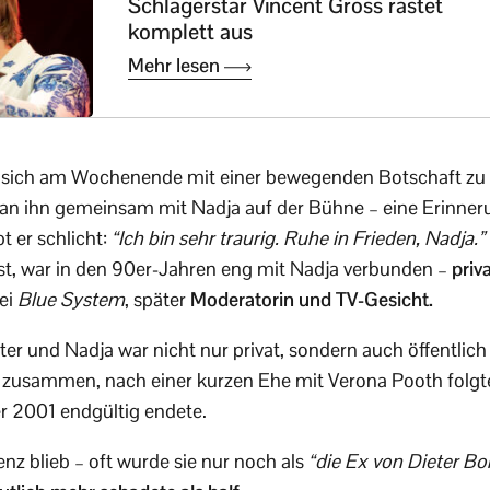
Schlagerstar Vincent Gross rastet
komplett aus
Mehr lesen
 sich am Wochenende mit einer bewegenden Botschaft zu 
an ihn gemeinsam mit Nadja auf der Bühne – eine Erinneru
t er schlicht:
“Ich bin sehr traurig. Ruhe in Frieden, Nadja.”
 ist, war in den 90er-Jahren eng mit Nadja verbunden –
priv
ei
Blue System
, später
Moderatorin und TV-Gesicht.
ter und Nadja war nicht nur privat, sondern auch öffentlic
 zusammen, nach einer kurzen Ehe mit Verona Pooth folgte
r 2001 endgültig endete.
nz blieb – oft wurde sie nur noch als
“die Ex von Dieter Bo