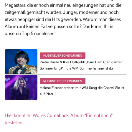
Megastars, die er noch einmal neu eingesungen hat und die
zeitgemäß gemischt wurden. Jünger, moderner und noch
etwas peppiger sind die Hits geworden. Warum man dieses
Album auf keinen Fall verpassen sollte? Das könnt Ihr in
unseren Top 5 nachlesen!
MUSIKNEUERSCHEINUNGEN
Pietro Basile & Ikke Hüftgold: „Bam Bam (den ganzen
Sommer lang)“ – die WM-Sommerhymne ist da
MUSIKNEUERSCHEINUNGEN
Helene Fischer erobert mit WM-Song die Charts! Sie ist
auf Platz 1
Hier könnt Ihr Wolles Comeback-Album “Einmal noch”
bestellen!