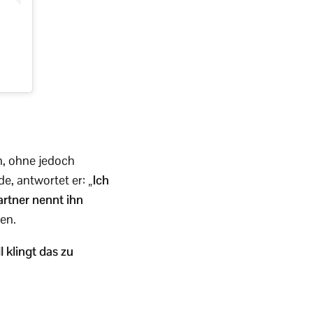
n, ohne jedoch
de, antwortet er:
„Ich
artner nennt ihn
en.
l klingt das zu