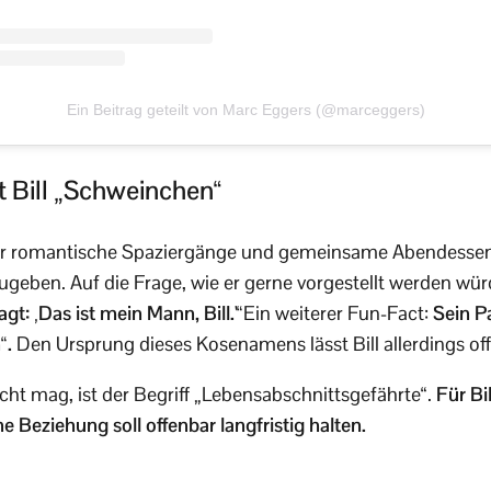
Ein Beitrag geteilt von Marc Eggers (@marceggers)
t Bill „Schweinchen“
über romantische Spaziergänge und gemeinsame Abendesse
zugeben. Auf die Frage, wie er gerne vorgestellt werden wür
gt: ‚Das ist mein Mann, Bill.'“
Ein weiterer Fun-Fact:
Sein P
“.
Den Ursprung dieses Kosenamens lässt Bill allerdings off
cht mag, ist der Begriff „Lebensabschnittsgefährte“.
Für Bil
e Beziehung soll offenbar langfristig halten.