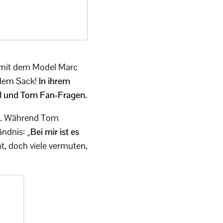
g mit dem Model Marc
s dem Sack!
In ihrem
ll und Tom Fan-Fragen.
en. Während Tom
ändnis:
„Bei mir ist es
t, doch viele vermuten,