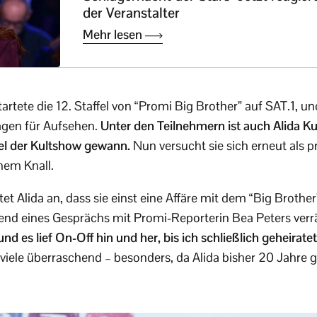
der Veranstalter
Mehr lesen
rtete die 12. Staffel von “Promi Big Brother” auf SAT.1, u
Tagen für Aufsehen.
Unter den Teilnehmern ist auch Alida Kur
fel der Kultshow gewann.
Nun versucht sie sich erneut als
nem Knall.
tet Alida an, dass sie einst eine Affäre mit dem “Big Broth
rend eines Gesprächs mit Promi-Reporterin Bea Peters verrät
 es lief On-Off hin und her, bis ich schließlich geheirate
iele überraschend – besonders, da Alida bisher 20 Jahre 