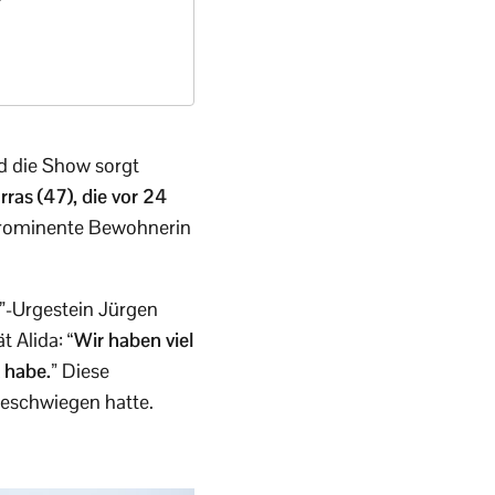
nd die Show sorgt
ras (47), die vor 24
 prominente Bewohnerin
er”-Urgestein Jürgen
 Alida: “
Wir haben viel
t habe.”
Diese
geschwiegen hatte.